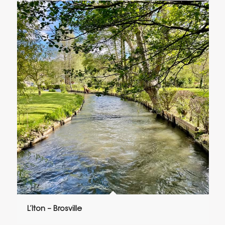
L’Iton – Brosville