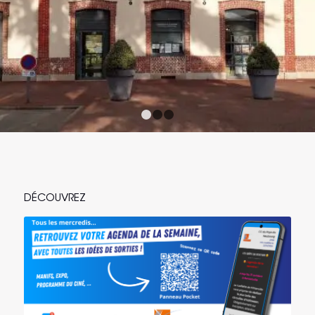
1
2
3
DÉCOUVREZ