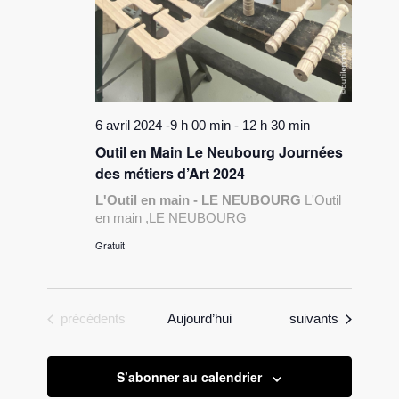
6 avril 2024 -9 h 00 min
-
12 h 30 min
Outil en Main Le Neubourg Journées
des métiers d’Art 2024
L'Outil en main - LE NEUBOURG
L'Outil
en main ,LE NEUBOURG
Gratuit
Évènements
Évènements
précédents
Aujourd’hui
suivants
S’abonner au calendrier