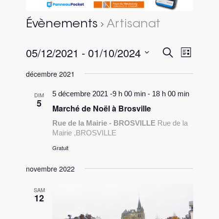
Évènements
Artisanat
05/12/2021
 - 
01/10/2024
Recherc
Naviga
Recherche
Liste
de
et
Sélectionnez
vues
décembre 2021
une
navigati
évène
date.
5 décembre 2021 -9 h 00 min
-
18 h 00 min
de
DIM
5
Marché de Noël à Brosville
vues
Rue de la Mairie - BROSVILLE
Rue de la
Évèneme
Mairie ,BROSVILLE
Gratuit
novembre 2022
SAM
12