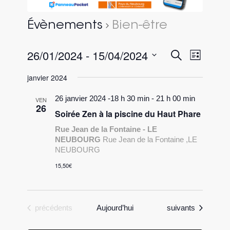
Évènements
Bien-être
26/01/2024
 - 
15/04/2024
Recherc
Naviga
Recherche
Liste
de
et
Sélectionnez
vues
janvier 2024
une
navigati
évène
date.
26 janvier 2024 -18 h 30 min
-
21 h 00 min
de
VEN
26
Soirée Zen à la piscine du Haut Phare
vues
Rue Jean de la Fontaine - LE
Évèneme
NEUBOURG
Rue Jean de la Fontaine ,LE
NEUBOURG
15,50€
Évènements
Évènements
précédents
Aujourd’hui
suivants