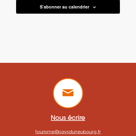
S’abonner au calendrier
Nous écrire
tourisme@paysduneubourg.fr