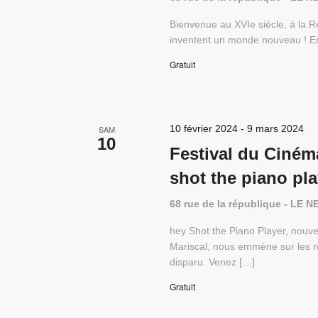
Bienvenue au XVIe siècle, à la R
inventent un monde nouveau ! En
Gratuit
10 février 2024
-
9 mars 2024
SAM
10
Festival du Ciném
shot the piano pla
68 rue de la république - L
hey Shot the Piano Player, nouv
Mariscal, nous emmène sur les ro
disparu. Venez […]
Gratuit