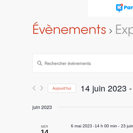
Évènements
Ex
Recherche
Saisir
et
mot-
navigation
clé.
Rechercher
de
14 juin 2023
 -
Aujourd’hui
Évènements
vues
par
Sélectionnez
Évènements
mot-
une
juin 2023
clé.
date.
6 mai 2023 -14 h 00 min
-
23 jui
MER
14