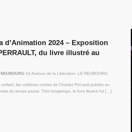
a d’Animation 2024 – Exposition
RRAULT, du livre illustré au
 LE NEUBOURG
54 Avenue de la Libération ,LE NEUBOURG
enfant, les célèbres contes de Charles Perrault publiés en
ntes du temps passé. Très longtemps, le livre illustré fut […]