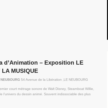
a d’Animation – Exposition LE
T LA MUSIQUE
 LE NEUBOURG
54 Avenue de la Libération ,LE NEUBOURG
emier court métrage sonore de Walt Disney, Steamboat Willie,
 de l’univers du dessin animé. Souvent indissociable des plus