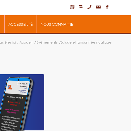
ACCESSIBILITÉ
NOUS CONNAITRE
us êtes ici :
Accueil
/
Évènements
/
Balade et randonnée nautique