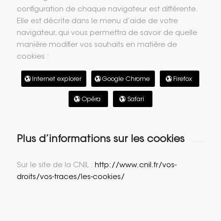
configuration de chaque navigateur est différente.
Elle est décrite dans le menu d’aide de votre
navigateur, qui vous permettra de savoir de quelle
manière modifier vos souhaits en matière de
cookies :
Internet explorer
Google Chrome
Firefox
Opéra
Safari
Plus d’informations sur les cookies
Sur le site de la CNIL :
http://www.cnil.fr/vos-
droits/vos-traces/les-cookies/