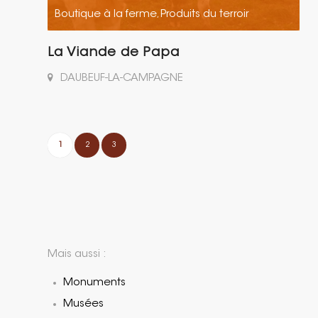
Boutique à la ferme
Produits du terroir
,
La Viande de Papa
DAUBEUF-LA-CAMPAGNE
1
2
3
Mais aussi :
Monuments
Musées