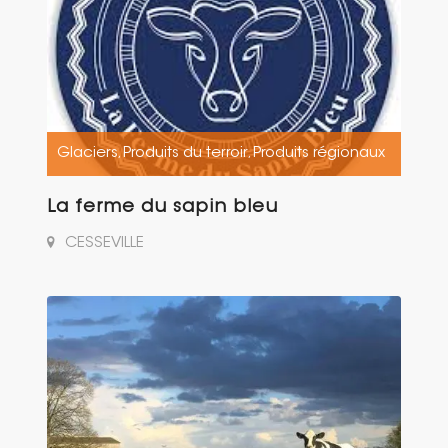
Glaciers
Produits du terroir
Produits régionaux
,
,
La ferme du sapin bleu
CESSEVILLE