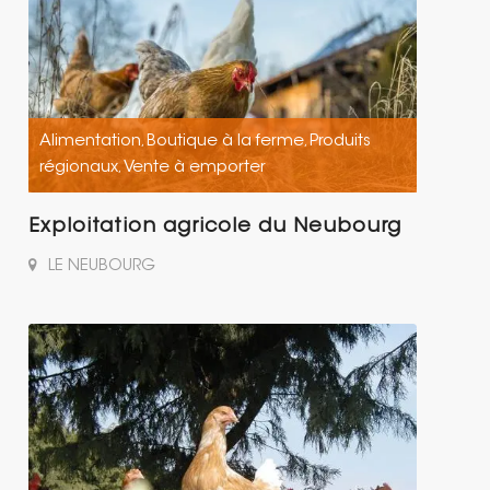
Alimentation
Boutique à la ferme
Produits
,
,
régionaux
Vente à emporter
,
Exploitation agricole du Neubourg
LE NEUBOURG