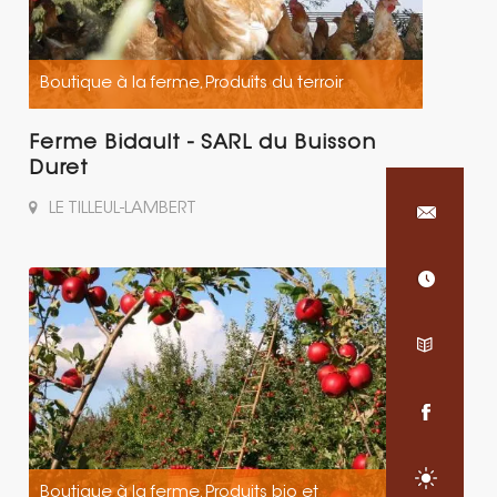
Boutique à la ferme
Produits du terroir
,
Ferme Bidault - SARL du Buisson
Duret
LE TILLEUL-LAMBERT
Boutique à la ferme
Produits bio et
,