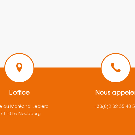
L’office
Nous appele
e du Maréchal Leclerc
+33(0)2 32 35 40 
27110 Le Neubourg