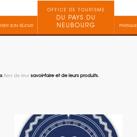
OFFICE DE TOURISME
DU PAYS DU
NEUBOURG
ARER SON SÉJOUR
PRATIQUE
x
, fiers de leur
savoir-faire et de leurs produits.