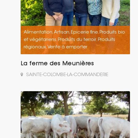
Alimentation
Artisan
Epicerie fine
Produits bio
,
,
,
et végétariens
Produits du terroir
Produits
,
,
régionaux
Vente à emporter
,
La ferme des Meunières
SAINTE-COLOMBE-LA-COMMANDERIE