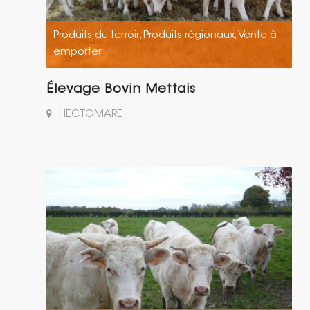
Produits du terroir
Produits régionaux
Vente à
,
,
emporter
Élevage Bovin Mettais
HECTOMARE