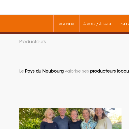
AGENDA
À VOIR / À FAIRE
PRÉP
Producteurs
Le
Pays du Neubourg
valorise ses
producteurs locau