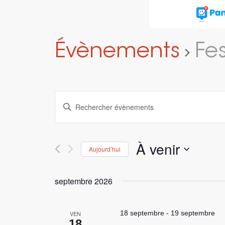
Évènements
Fes
Recherche
Saisir
et
mot-
navigation
clé.
Rechercher
de
À venir
Aujourd’hui
Évènements
vues
par
Sélectionnez
Évènements
mot-
une
septembre 2026
clé.
date.
18 septembre
-
19 septembre
VEN
18