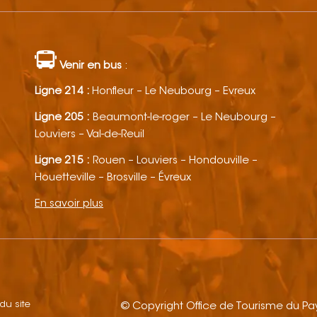
Venir en bus
:
Ligne 214 :
Honfleur – Le Neubourg – Evreux
Ligne 205 :
Beaumont-le-roger – Le Neubourg –
Louviers – Val-de-Reuil
Ligne 215 :
Rouen – Louviers – Hondouville –
Houetteville – Brosville – Évreux
En savoir plus
 du site
© Copyright Office de Tourisme du P