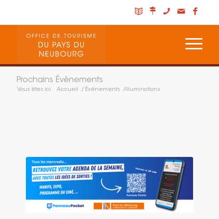
Prochains Évènements
Vous êtes ici :
Accueil
/
Évènements
/
Illuminations