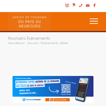
Prochains Évènements
Vous êtes ici :
Accueil
/
Évènements
/
Mode