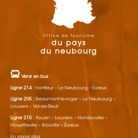
Office de Tourisme
du pays
du neubourg
Venir en bus
:
Ligne 214 :
Honfleur – Le Neubourg – Evreux
Ligne 205 :
Beaumont-le-roger – Le Neubourg –
Louviers – Val-de-Reuil
Ligne 215 :
Rouen – Louviers – Hondouville –
Houetteville – Brosville – Évreux
En savoir plus