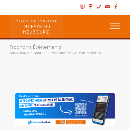
Prochains Évènements
Vous êtes ici :
Accueil
/
Évènements
/
Musique sacrée