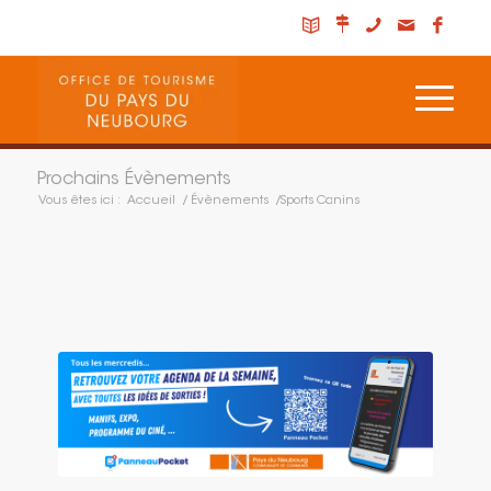
Prochains Évènements
Vous êtes ici :
Accueil
/
Évènements
/
Sports Canins