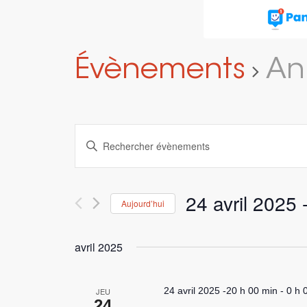
Évènements
An
Recherche
Saisir
et
mot-
navigation
clé.
Rechercher
de
24 avril 2025
 
Aujourd’hui
Évènements
vues
par
Sélectionnez
Évènements
mot-
une
avril 2025
clé.
date.
24 avril 2025 -20 h 00 min
-
0 h 
JEU
24