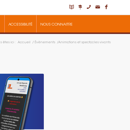
ACCESSIBILITÉ
NOUS CONNAITRE
 êtes ici :
Accueil
/
Évènements
/
Animations et spectacles vivants