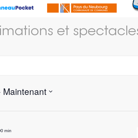
imations et spectacles
- 
Maintenant
00 min