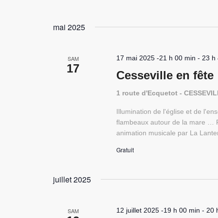
mai 2025
17 mai 2025 -21 h 00 min
-
23 h
SAM
17
Cesseville en fête
1 route d'Ecquetot - CESSEVI
Illumination de l'église et de l'e
flambeaux autour de la mare … Fe
animation musicale par La Lante
Gratuit
juillet 2025
12 juillet 2025 -19 h 00 min
-
20 
SAM