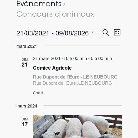
Évènements
Concours d'animaux
21/03/2021
 - 
09/08/2026
Recherc
Naviga
Recherche
Liste
de
et
Sélectionnez
vues
mars 2021
une
navigati
évène
date.
21 mars 2021 -10 h 00 min
-
0 h 00 min
de
DIM
21
Comice Agricole
vues
Rue Dupont de l'Eure - LE NEUBOURG
Évèneme
Rue Dupont de l'Eure ,LE NEUBOURG
Gratuit
mars 2024
DIM
17