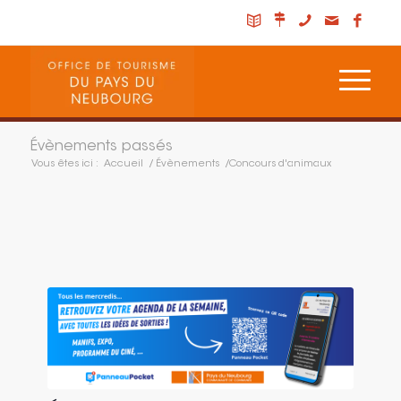
Évènements passés
Vous êtes ici :
Accueil
/
Évènements
/
Concours d'animaux