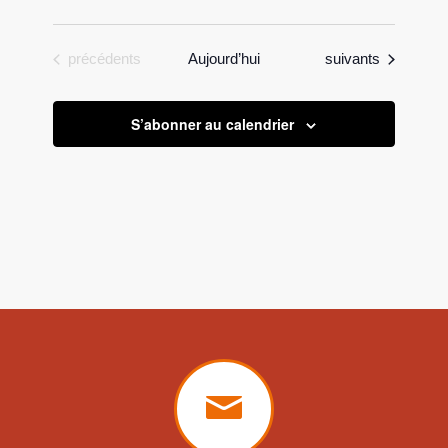
Évènements
Évènements
précédents
Aujourd’hui
suivants
S’abonner au calendrier