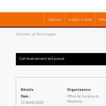
AGENDA
À VOIR / À FAIRE
PRÉP
Histoires et Bricolages
Cet évènement est passé
Détails
Organisateur
Date :
Office de tourisme du
Neubourg
17 février 2023