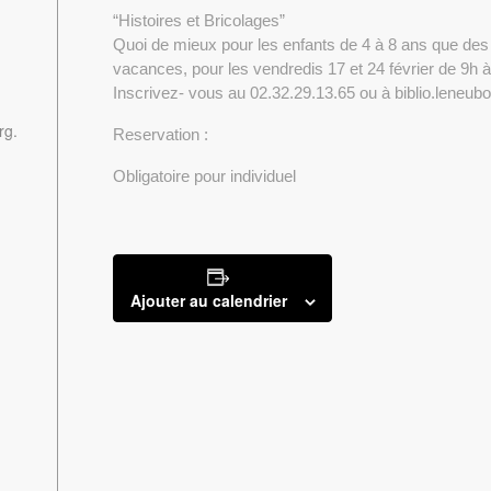
“Histoires et Bricolages”
Quoi de mieux pour les enfants de 4 à 8 ans que des
vacances, pour les vendredis 17 et 24 février de 9h 
Inscrivez- vous au 02.32.29.13.65 ou à biblio.lene
rg.
Reservation :
Obligatoire pour individuel
Ajouter au calendrier