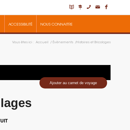
ACCESSIBILITÉ
NOUS CONNAITRE
Vous êtes ici :
Accueil
/
Évènements
/
Histoires et Bricolages
Ajouter au carnet de voyage
olages
UIT