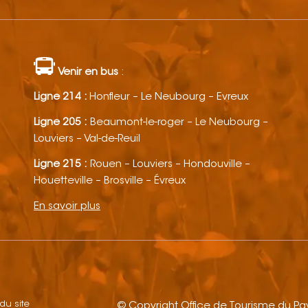
Venir en bus
:
Ligne 214 :
Honfleur – Le Neubourg – Evreux
Ligne 205 :
Beaumont-le-roger – Le Neubourg –
Louviers – Val-de-Reuil
Ligne 215 :
Rouen – Louviers – Hondouville –
Houetteville – Brosville – Évreux
En savoir plus
 du site
© Copyright Office de Tourisme du P