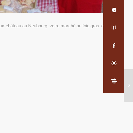
x-château au Neubourg, votre marché au foie gras le