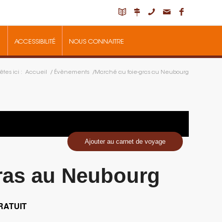
ACCESSIBILITÉ
NOUS CONNAITRE
tes ici :
Accueil
/
Évènements
/
Marché au foie-gras au Neubourg
Ajouter au carnet de voyage
ras au Neubourg
RATUIT