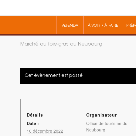
AGENDA
À VOIR / À FAIRE
PRÉP
Marché au foie-gras au Neubourg
Cet évènement est passé
Détails
Organisateur
Date :
Office de tourisme du
Neubourg
10 décembre 2022