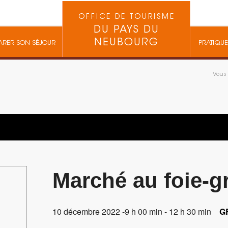
OFFICE DE TOURISME
DU PAYS DU
NEUBOURG
ARER SON SÉJOUR
PRATIQUE
Vous ê
Marché au foie-g
10 décembre 2022 -9 h 00 min
-
12 h 30 min
G