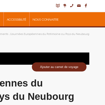
ACCESSIBILITÉ
NOUS CONNAITRE
ments
/
Journées Européennes du Patrimoine au Pays du Neubourg
Ajouter au carnet de voyage
ennes du
ays du Neubourg