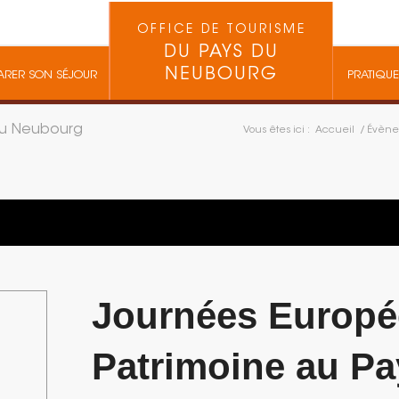
OFFICE DE TOURISME
DU PAYS DU
NEUBOURG
ARER SON SÉJOUR
PRATIQUE
du Neubourg
Vous êtes ici :
Accueil
/
Évène
Journées Europé
Patrimoine au P