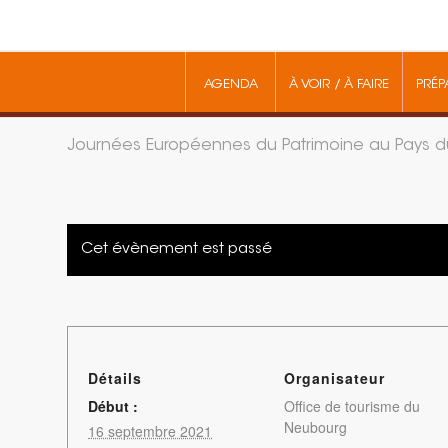
AGENDA
À VOIR / À FAIRE
PRÉP
Journées Européennes du Patrimoine au Pays 
Cet évènement est passé
Détails
Organisateur
Début :
Office de tourisme du
Neubourg
16 septembre 2021