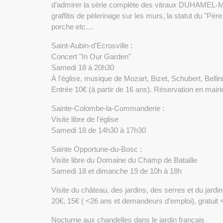
d’admirer la série complète des vitraux DUHAMEL-MA
graffitis de pèlerinage sur les murs, la statut du "Pè
porche etc…
Saint-Aubin-d'Ecrosville :
Concert "In Our Garden"
Samedi 18 à 20h30
À l'église, musique de Mozart, Bizet, Schubert, Bellin
Entrée 10€ (à partir de 16 ans). Réservation en mairi
Sainte-Colombe-la-Commanderie :
Visite libre de l’église
Samedi 18 de 14h30 à 17h30
Sainte Opportune-du-Bosc :
Visite libre du Domaine du Champ de Bataille
Samedi 18 et dimanche 19 de 10h à 18h
Visite du château, des jardins, des serres et du jard
20€, 15€ ( <26 ans et demandeurs d’emploi), gratuit 
Nocturne aux chandelles dans le jardin français