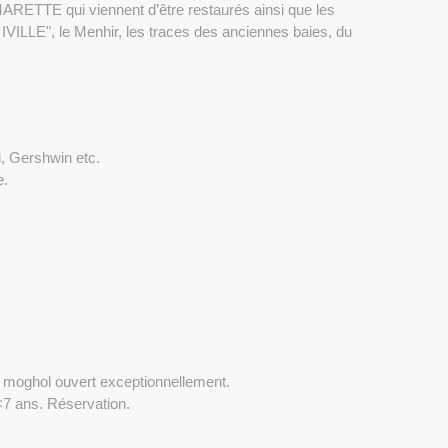
RETTE qui viennent d’être restaurés ainsi que les
re IVILLE", le Menhir, les traces des anciennes baies, du
i, Gershwin etc.
e.
in moghol ouvert exceptionnellement.
<7 ans. Réservation.