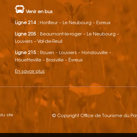
Venir en bus
:
Ligne 214 :
Honfleur – Le Neubourg – Evreux
Ligne 205 :
Beaumont-le-roger – Le Neubourg –
Louviers – Val-de-Reuil
Ligne 215 :
Rouen – Louviers – Hondouville –
Houetteville – Brosville – Évreux
En savoir plus
 du site
© Copyright Office de Tourisme du P