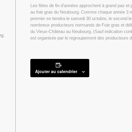
Les fêtes de fin d’années approchent à grand pas et
au foie gras du Neubourg. Comme chaque année 3 ma
premier se tiendra le samedi 30 octobre, le second 
nombreux producteurs normands de Foie gras et délic
du Vieux-Château au Neubourg. (Sauf indication cont
rg.
est organisée par le regroupement des producteurs d
Ajouter au calendrier