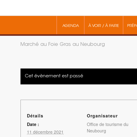
AGENDA
À VOIR / À FAIRE
PRÉP
Marché au Foie Gras au Neubourg
Cet évènement est passé
Détails
Organisateur
Date :
Office de tourisme du
Neubourg
11 décembre 2021