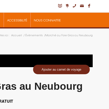
ACCESSIBILITÉ
NOUS CONNAITRE
es ici :
Accueil
/
Évènements
/
Marché au Foie Gras au Neubourg
Ajouter au carnet de voyage
Gras au Neubourg
RATUIT