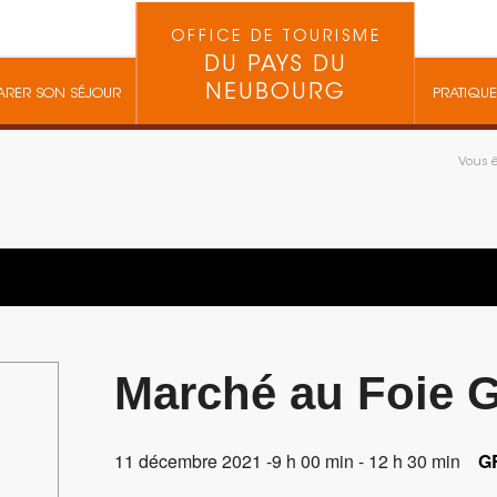
OFFICE DE TOURISME
DU PAYS DU
NEUBOURG
ARER SON SÉJOUR
PRATIQUE
Vous êt
Marché au Foie 
11 décembre 2021 -9 h 00 min
-
12 h 30 min
G