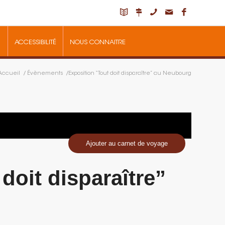
ACCESSIBILITÉ
NOUS CONNAITRE
Accueil
/
Évènements
/
Exposition “Tout doit disparaître” au Neubourg
Ajouter au carnet de voyage
doit disparaître”