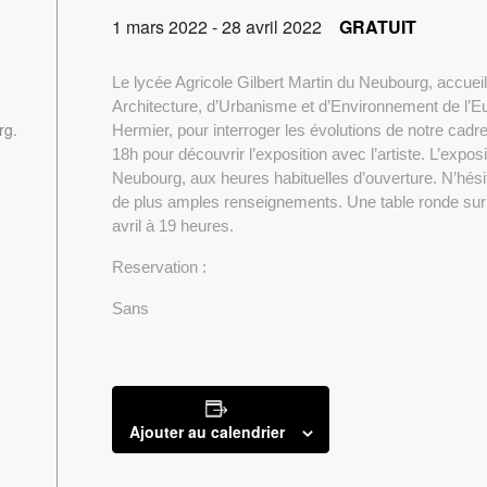
1 mars 2022
-
28 avril 2022
GRATUIT
Le lycée Agricole Gilbert Martin du Neubourg, accueil l
Architecture, d’Urbanisme et d’Environnement de l’E
rg.
Hermier, pour interroger les évolutions de notre cadr
18h pour découvrir l’exposition avec l’artiste. L’expo
Neubourg, aux heures habituelles d’ouverture. N’hésit
de plus amples renseignements. Une table ronde sur la
avril à 19 heures.
Reservation :
Sans
Ajouter au calendrier