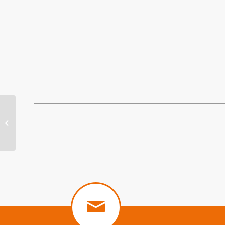
Journée caricature
avec Fred Coconut