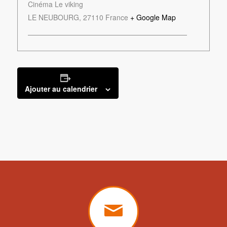
Cinéma Le viking
LE NEUBOURG
,
27110
France
+ Google Map
Ajouter au calendrier