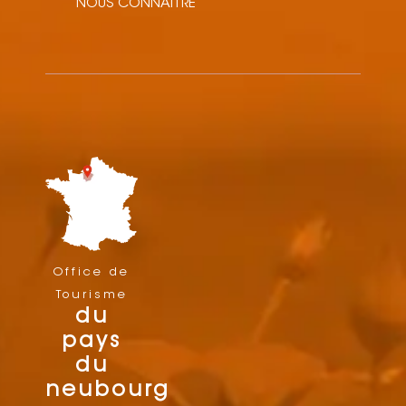
NOUS CONNAITRE
Office de
Tourisme
du
pays
du
neubourg