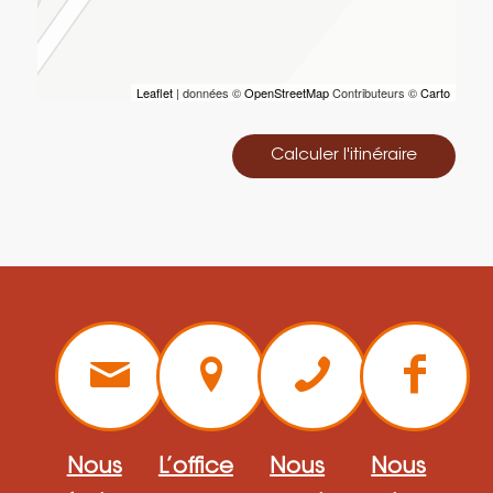
Leaflet
| données ©
OpenStreetMap
Contributeurs ©
Carto
Calculer l'itinéraire
Nous
L’office
Nous
Nous