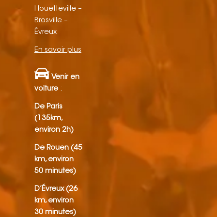
Houetteville –
Brosville –
Évreux
En savoir plus
Venir en
voiture
:
De Paris
(135km,
environ 2h)
De Rouen (45
km, environ
50 minutes)
D’Évreux (26
km, environ
30 minutes)