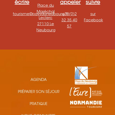
écrire
appeler
suivre
Place du
Maréchal
tourisme@paysduneubourg.fr
+33(0)2
sur
Leclerc
32 35 40
Facebook
27110 Le
57
Neubourg
AGENDA
PRÉPARER SON SÉJOUR
PRATIQUE