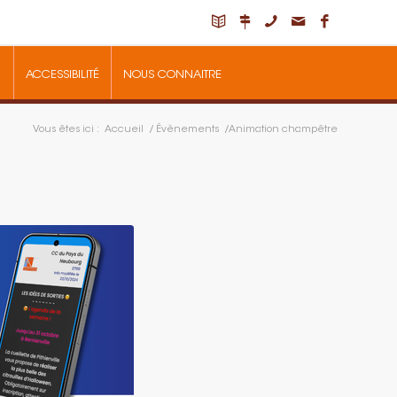
ACCESSIBILITÉ
NOUS CONNAITRE
Vous êtes ici :
Accueil
/
Évènements
/
Animation champêtre