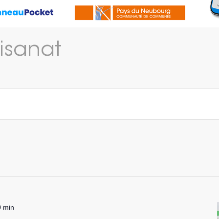
tisanat
0 min