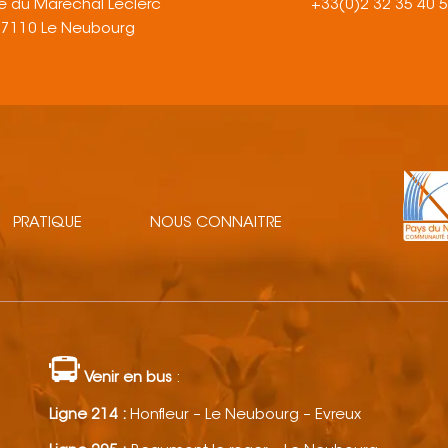
e du Maréchal Leclerc
+33(0)2 32 35 40 
27110 Le Neubourg
PRATIQUE
NOUS CONNAITRE
Venir en bus
:
Ligne 214 :
Honfleur – Le Neubourg – Evreux