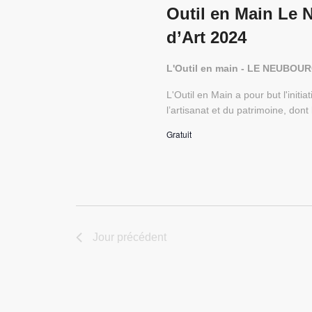
Outil en Main Le 
d’Art 2024
L'Outil en main - LE NEUBOU
L'Outil en Main a pour but l'init
l’artisanat et du patrimoine, dont 
Gratuit
Jour précédent