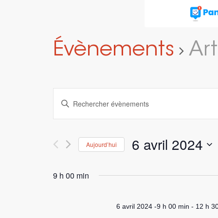
Évènements
Ar
Recherche
Saisir
et
mot-
navigation
clé.
Rechercher
de
6 avril 2024
Aujourd’hui
Évènements
vues
par
Sélectionnez
Évènements
mot-
une
9 h 00 min
clé.
date.
6 avril 2024 -9 h 00 min
-
12 h 3