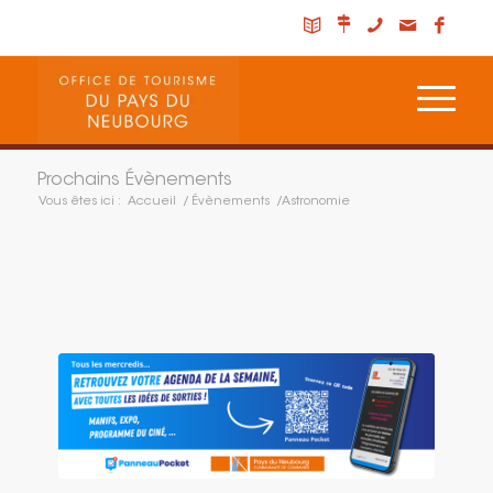
Prochains Évènements
Vous êtes ici :
Accueil
/
Évènements
/
Astronomie