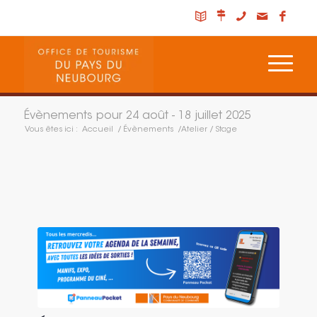
Évènements pour 24 août - 18 juillet 2025
Vous êtes ici :
Accueil
/
Évènements
/
Atelier / Stage