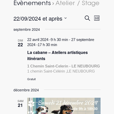
Évènements
Atelier / Stage
22/09/2024 et après
Recherc
Naviga
Recherche
Liste
de
et
Sélectionnez
vues
septembre 2024
une
navigati
évène
date.
22 avril 2024 -9 h 30 min
-
27 septembre
de
DIM
22
2024 -17 h 30 min
vues
La cabane – Ateliers artistiques
Évèneme
itinérants
1 Chemin Saint-Celerin - LE NEUBOURG
1 chemin Saint-Célérin ,LE NEUBOURG
Gratuit
décembre 2024
SAM
21