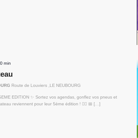
00 min
teau
BOURG
Route de Louviers ,LE NEUBOURG
ME EDITION ✨ Sortez vos agendas, gonflez vos pneus et
teau reviennent pour leur 5ème édition ! 🚴‍♂️ 📅 […]