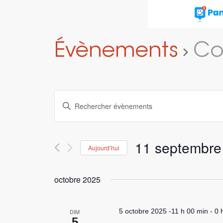
Évènements
Co
Recherche
Saisir
et
mot-
navigation
clé.
Rechercher
de
11 septembre
Aujourd’hui
Évènements
vues
par
Sélectionnez
Évènements
mot-
une
octobre 2025
clé.
date.
5 octobre 2025 -11 h 00 min
-
0 
DIM
5