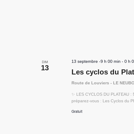
13 septembre -9 h 00 min
-
0 h 
DIM
13
Les cyclos du Pla
Route de Louviers - LE NEU
✨ LES CYCLOS DU PLATEAU : 5E
préparez-vous : Les Cyclos du Pla
Gratuit