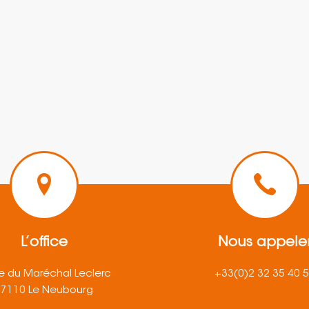
L’office
Nous appele
e du Maréchal Leclerc
+33(0)2 32 35 40 
27110 Le Neubourg