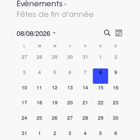
Évènements
Fêtes de fin d'année
08/08/2026
Recherc
Naviga
Recherche
Mois
de
et
Sélectionnez
vues
Calendrier
L
M
M
J
V
S
D
une
navigati
évène
de
0
0
0
0
0
0
0
27
28
29
30
31
1
2
date.
de
évènement,
évènement,
évènement,
évènement,
évènement,
évènement,
évènement,
Évènements
vues
0
0
0
0
0
0
0
3
4
5
6
7
8
9
Évèneme
évènement,
évènement,
évènement,
évènement,
évènement,
évènement,
évènement,
0
0
0
0
0
0
0
10
11
12
13
14
15
16
évènement,
évènement,
évènement,
évènement,
évènement,
évènement,
évènement,
0
0
0
0
0
0
0
17
18
19
20
21
22
23
évènement,
évènement,
évènement,
évènement,
évènement,
évènement,
évènement,
0
0
0
0
0
0
0
24
25
26
27
28
29
30
évènement,
évènement,
évènement,
évènement,
évènement,
évènement,
évènement,
0
0
0
0
0
0
0
31
1
2
3
4
5
6