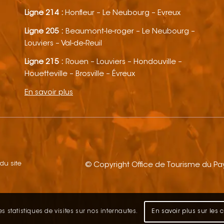
Ligne 214 :
Honfleur – Le Neubourg – Evreux
Ligne 205 :
Beaumont-le-roger – Le Neubourg –
Louviers – Val-de-Reuil
Ligne 215 :
Rouen – Louviers – Hondouville –
Houetteville – Brosville – Évreux
En savoir plus
 du site
© Copyright Office de Tourisme du P
s statistiques de visites sur nos internautes.
En savoir plus sur les 