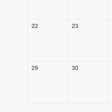
0
0
22
23
évènement,
évènement,
0
0
29
30
évènement,
évènement,