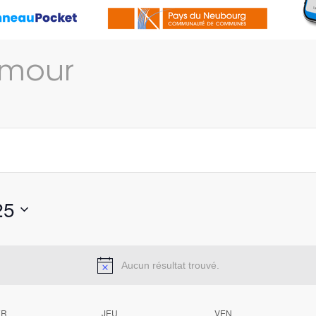
mour
25
Aucun résultat trouvé.
ER
JEU
VEN