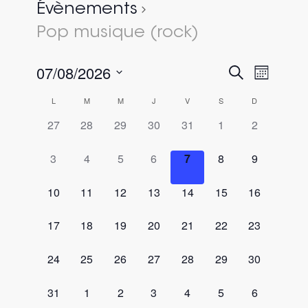
Évènements
Pop musique (rock)
07/08/2026
Recherc
Naviga
Recherche
Mois
de
et
Sélectionnez
vues
Calendrier
L
M
M
J
V
S
D
une
navigati
évène
de
0
0
0
0
0
0
0
27
28
29
30
31
1
2
date.
de
évènement,
évènement,
évènement,
évènement,
évènement,
évènement,
évènement,
Évènements
vues
0
0
0
0
0
0
0
3
4
5
6
7
8
9
Évèneme
évènement,
évènement,
évènement,
évènement,
évènement,
évènement,
évènement,
0
0
0
0
0
0
0
10
11
12
13
14
15
16
évènement,
évènement,
évènement,
évènement,
évènement,
évènement,
évènement,
0
0
0
0
0
0
0
17
18
19
20
21
22
23
évènement,
évènement,
évènement,
évènement,
évènement,
évènement,
évènement,
0
0
0
0
0
0
0
24
25
26
27
28
29
30
évènement,
évènement,
évènement,
évènement,
évènement,
évènement,
évènement,
0
0
0
0
0
0
0
31
1
2
3
4
5
6