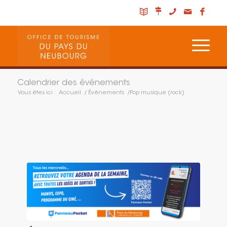
Calendrier des événements
Vous êtes ici :
Accueil
/
Évènements
/
Pop musique (rock)