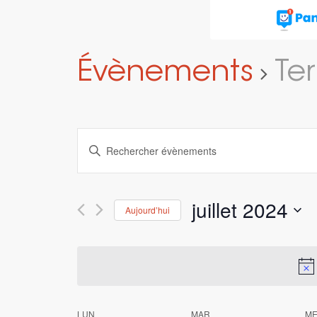
Évènements
Ter
Recherche
Saisir
et
mot-
navigation
clé.
Rechercher
de
juillet 2024
Aujourd’hui
Évènements
vues
par
Sélectionnez
Évènements
mot-
une
clé.
date.
LUN
MAR
M