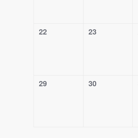
0
0
22
23
évènement,
évènement,
0
0
29
30
évènement,
évènement,