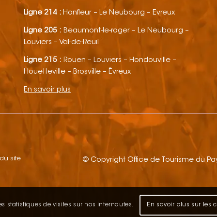
Ligne 214 :
Honfleur – Le Neubourg – Evreux
Ligne 205 :
Beaumont-le-roger – Le Neubourg –
Louviers – Val-de-Reuil
Ligne 215 :
Rouen – Louviers – Hondouville –
Houetteville – Brosville – Évreux
En savoir plus
 du site
© Copyright Office de Tourisme du P
s statistiques de visites sur nos internautes.
En savoir plus sur les 