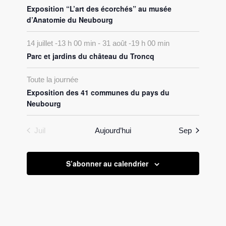
Exposition “L’art des écorchés” au musée
d’Anatomie du Neubourg
14 juillet -13 h 00 min
-
31 août -19 h 00 min
Parc et jardins du château du Troncq
Toute la journée
Exposition des 41 communes du pays du
Neubourg
Juil
Aujourd’hui
Sep
S’abonner au calendrier