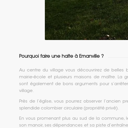
Pourquoi faire une halte à Emanville ?
Au centre du village vous découvrirez de belles bâ
mairie-école et plusieurs maisons de maître. La 
sont également de bons arguments pour s’arrêter
village.
Près de l’église, vous pourrez observer l’ancien p
splendide colombier circulaire (propriété privé).
En vous promenant plus au sud de la commune, le 
son manoir, ses dépendances et sa piste d’entraîne