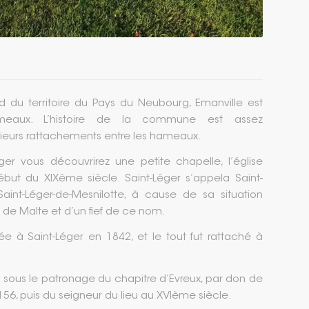
du territoire du Pays du Neubourg, Emanville est
aux. L’histoire de la commune est assez
eurs rattachements entre les hameaux.
r vous découvrirez une petite chapelle, l’église
but du XIXème siècle. Saint-Léger s’appela Saint-
 Saint-Léger-de-Mesnilotte, à cause de sa situation
e Malte et d’un fief de ce nom.
e à Saint-Léger en 1842, et le tout fut rattaché à
it sous le patronage du chapitre d’Evreux, par don de
156, puis du seigneur du lieu au XVIème siècle.