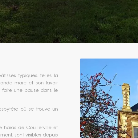
tisses typiques, telles la
grande mare et son lavoir
 faire une pause dans le
resbytère où se trouve un
haras de Couillerville et
ment, sont visibles depuis