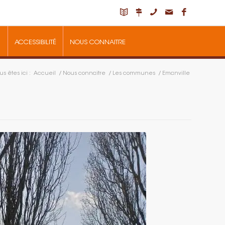
ACCESSIBILITÉ
NOUS CONNAITRE
us êtes ici :
Accueil
/
Nous connaitre
/
Les communes
/
Emanville