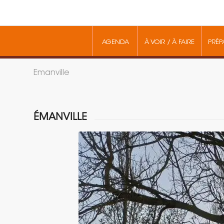
AGENDA
À VOIR / À FAIRE
PRÉP
Emanville
ÉMANVILLE