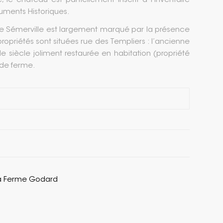
e, le château est partiellement inscrit à l’Inventaire
ments Historiques.
de Sémerville est largement marqué par la présence
ropriétés sont situées rue des Templiers : l’ancienne
 siècle joliment restaurée en habitation (propriété
 de ferme.
la Ferme Godard