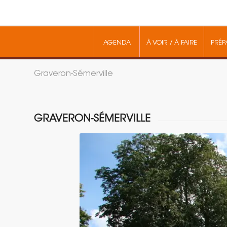
AGENDA
À VOIR / À FAIRE
PRÉP
Graveron-Sémerville
GRAVERON-SÉMERVILLE