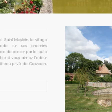
aint-Meslain, le village
enade sur ses chemins
s de passer par la route
ble si vous aimez l’odeur
âteau privé de Graveron,