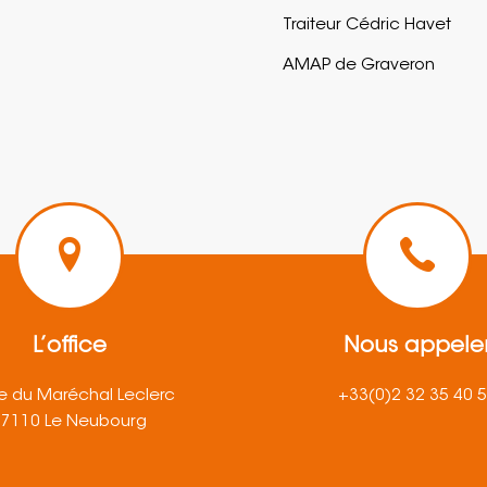
Traiteur Cédric Havet
AMAP de Graveron
L’office
Nous appele
e du Maréchal Leclerc
+33(0)2 32 35 40 
27110 Le Neubourg