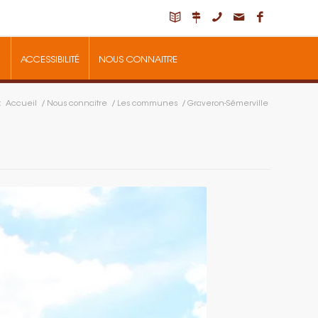
ACCESSIBILITÉ
NOUS CONNAITRE
:
Accueil
/
Nous connaitre
/
Les communes
/
Graveron-Sémerville