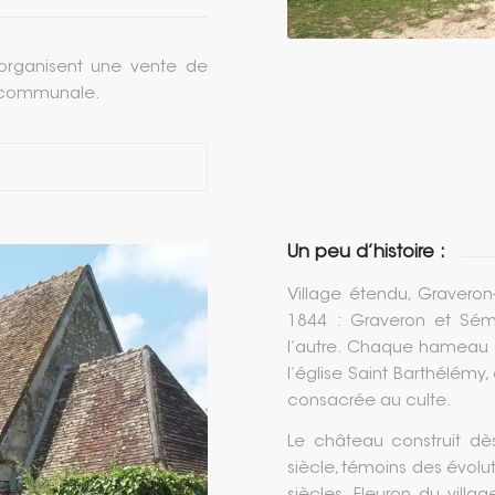
x organisent une vente de
le communale.
Un peu d’histoire :
Village étendu, Gravero
1844 : Graveron et Séme
l’autre. Chaque hameau a
l’église Saint Barthélémy,
consacrée au culte.
Le château construit dè
siècle, témoins des évolut