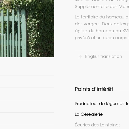
siècles. Fleuron du villag
Supplémentaire des Monu
Le territoire du hameau 
des vergers. Deux belles p
église du hameau du XVIIe
privée) et un beau corps
English translation
Points d’intérêt
Producteur de légumes, 
La Céréalerie
Écuries des Lointaines