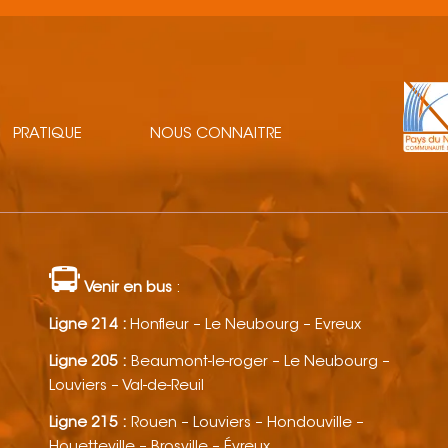
PRATIQUE
NOUS CONNAITRE
Venir en bus
:
Ligne 214 :
Honfleur – Le Neubourg – Evreux
Ligne 205 :
Beaumont-le-roger – Le Neubourg –
Louviers – Val-de-Reuil
Ligne 215 :
Rouen – Louviers – Hondouville –
Houetteville – Brosville – Évreux