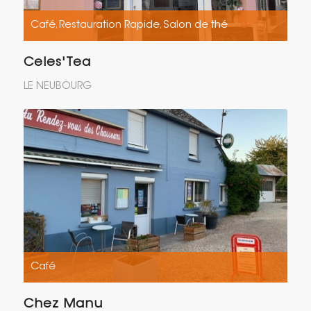
Café
Restauration Rapide
Salon de thé
,
,
Celes'Tea
LE NEUBOURG
Café
Chez Manu