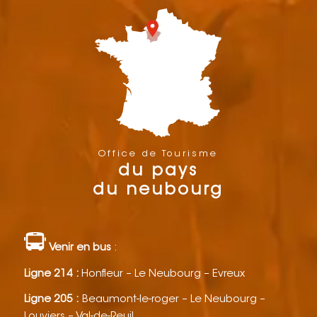
Office de Tourisme
du pays
du neubourg
Venir en bus
:
Ligne 214 :
Honfleur – Le Neubourg – Evreux
Ligne 205 :
Beaumont-le-roger – Le Neubourg –
Louviers – Val-de-Reuil