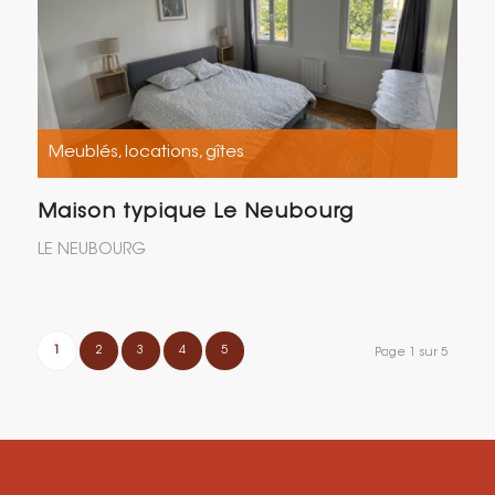
Meublés, locations, gîtes
Maison typique Le Neubourg
LE NEUBOURG
1
2
3
4
5
Page 1 sur 5