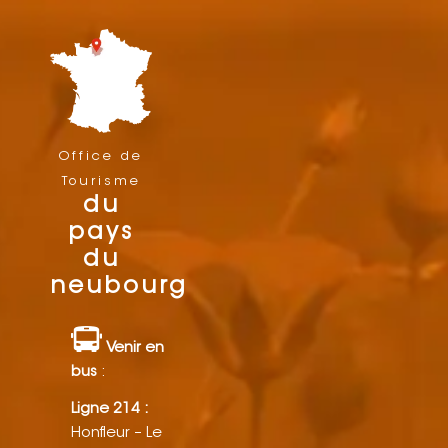
Office de
Tourisme
du
pays
du
neubourg
Venir en
bus
:
Ligne 214 :
Honfleur – Le