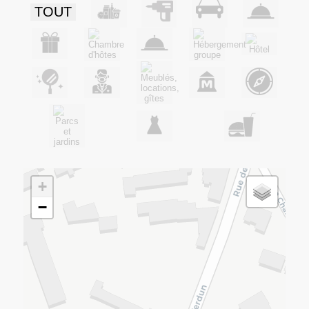
TOUT
+
−