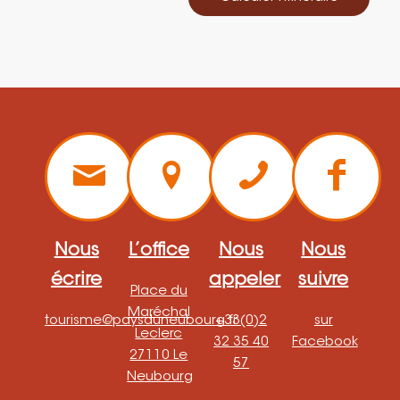
Nous
L’office
Nous
Nous
écrire
appeler
suivre
Place du
Maréchal
tourisme@paysduneubourg.fr
+33(0)2
sur
Leclerc
32 35 40
Facebook
27110 Le
57
Neubourg