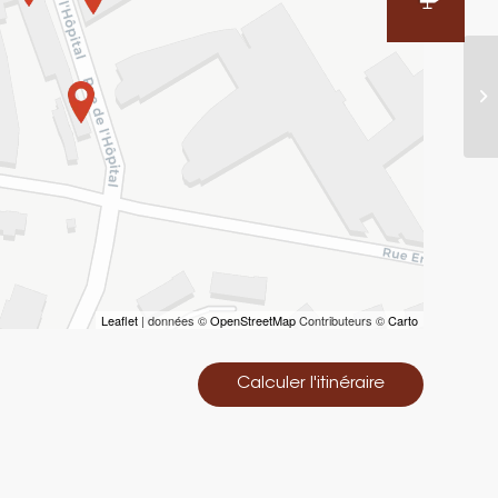
Leaflet
| données ©
OpenStreetMap
Contributeurs ©
Carto
Calculer l'itinéraire