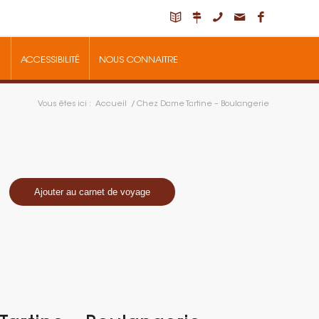
ACCESSIBILITÉ
NOUS CONNAITRE
Vous êtes ici :
Accueil
/
Chez Dame Tartine – Boulangerie
Ajouter au carnet de voyage