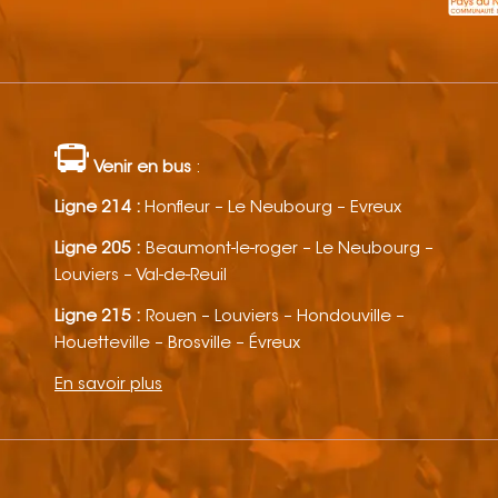
Venir en bus
:
Ligne 214 :
Honfleur – Le Neubourg – Evreux
Ligne 205 :
Beaumont-le-roger – Le Neubourg –
Louviers – Val-de-Reuil
Ligne 215 :
Rouen – Louviers – Hondouville –
Houetteville – Brosville – Évreux
En savoir plus