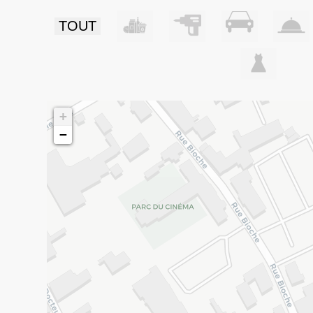
TOUT
+
−