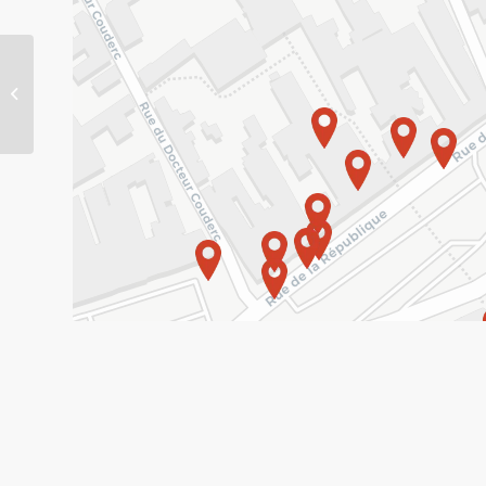
Mini Marché –
Supérette