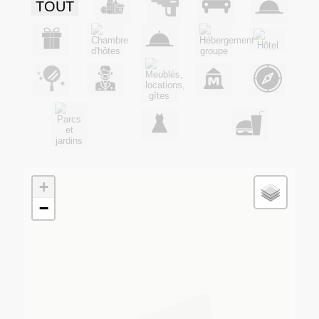
TOUT
+
−