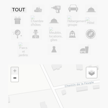
TOUT
+
−