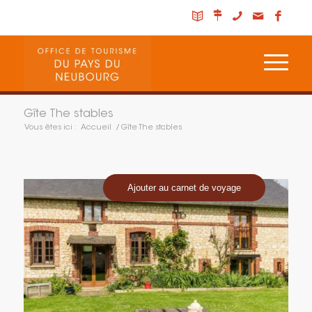
Gîte The stables
Vous êtes ici :
Accueil
/
Gîte The stables
Ajouter au carnet de voyage