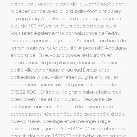
enfant, sans oublier la salle de jeux aménagée dans
la dépendance avec billard, baby-foot, air-hockey
et ping-pong. A l'extérieur, un beau et grand jardin
clos de 700 m², est en fleurs dès les beaux jours.
Vous ferez également la connaissance de Teddy,
l'adorable poney qui y réside. Au fond, l'Iton borde le
terrain, mais en toute sécurité. A proximité, Acquigny,
en bord de l'Eure, vous propose restaurants et
commerces. Un peu plus loin, découvrez Louviers,
petite ville dynamique et au sud Évreux et sa
cathédrale. A deux kilomètres du gîte environ, les
randonneurs seront ravis de pouvoir rejoindre le
GR222. RDC : Entrée sur le grand salon chaleureux
avec cheminée et coin bureau. Descente de
quelques marches et accès à la cuisine avec
espace repas, très bien équipée avec poêle à bois,
lave-vaisselle, lave-linge et sèche-linge. Large
ouverture sur le jardin. A L'ETAGE : Grande chambre
avec lit double en 160X200 et lit bébé, avec sa salle