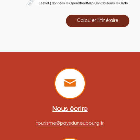
Leaflet
| données ©
OpenStreetMap
Contributeurs ©
Carto
Calculer l'itinéraire
Nous écrire
tourisme@paysduneubourg.fr