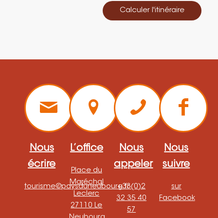
Calculer l'itinéraire
Nous
L’office
Nous
Nous
écrire
appeler
suivre
Place du
Maréchal
tourisme@paysduneubourg.fr
+33(0)2
sur
Leclerc
32 35 40
Facebook
27110 Le
57
Neubourg