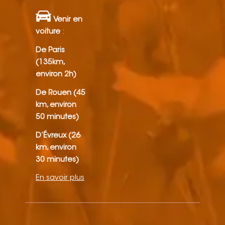
Venir en
voiture
:
De Paris
(135km,
environ 2h)
De Rouen (45
km, environ
50 minutes)
D’Évreux (26
km, environ
30 minutes)
En savoir plus