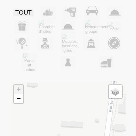
TOUT
+
−