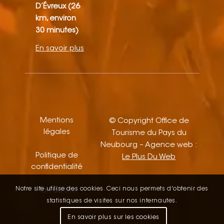
D’Évreux (26
km, environ
30 minutes)
En savoir plus
Mentions
© Copyright Office de
légales
Tourisme du Pays du
Neubourg – Agence web :
Politique de
Le Plus Du Web
confidentialité
Notre site utilise des cookies. Ceci nous permets d'obtenir des
Plan du site
statistiques de visites sur nos internautes.
En savoir plus sur les cookies