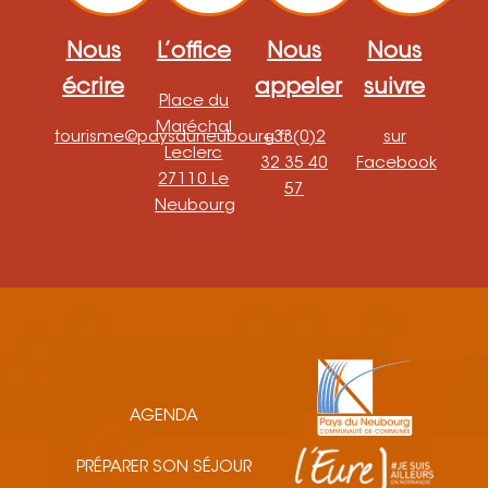
Nous
L’office
Nous
Nous
écrire
appeler
suivre
Place du
Maréchal
tourisme@paysduneubourg.fr
+33(0)2
sur
Leclerc
32 35 40
Facebook
27110 Le
57
Neubourg
AGENDA
PRÉPARER SON SÉJOUR