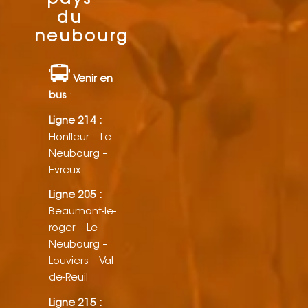
pays
du
neubourg
Venir en
bus
:
Ligne 214 :
Honfleur – Le
Neubourg –
Evreux
Ligne 205 :
Beaumont-le-
roger – Le
Neubourg –
Louviers – Val-
de-Reuil
Ligne 215 :