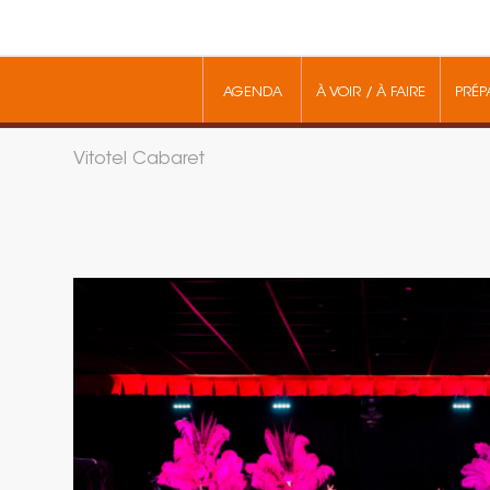
AGENDA
À VOIR / À FAIRE
PRÉP
Vitotel Cabaret