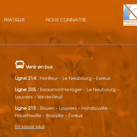
PRATIQUE
NOUS CONNAITRE
Venir en bus
:
Ligne 214 :
Honfleur – Le Neubourg – Evreux
Ligne 205 :
Beaumont-le-roger – Le Neubourg –
Louviers – Val-de-Reuil
Ligne 215 :
Rouen – Louviers – Hondouville –
Houetteville – Brosville – Évreux
En savoir plus