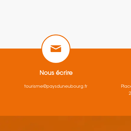
Nous écrire
tourisme@paysduneubourg.fr
Plac