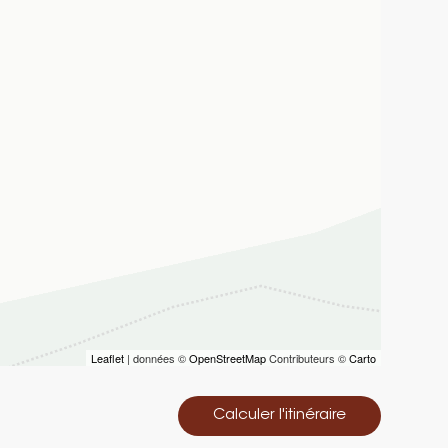
Leaflet
| données ©
OpenStreetMap
Contributeurs ©
Carto
Calculer l'itinéraire