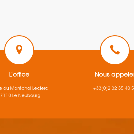
L’office
Nous appele
e du Maréchal Leclerc
+33(0)2 32 35 40 
27110 Le Neubourg