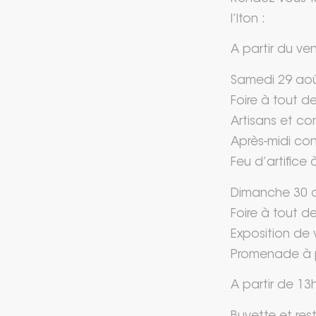
l’Iton :
A partir du ve
Samedi 29 aoû
Foire à tout d
Artisans et c
Après-midi con
Feu d’artifice
Dimanche 30 a
Foire à tout d
Exposition de 
Promenade à p
A partir de 13h