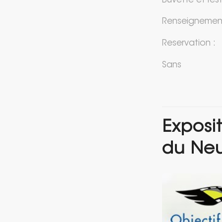
Buvette et rest
Renseignement
Reservation :
Sans
Exposi
du Ne