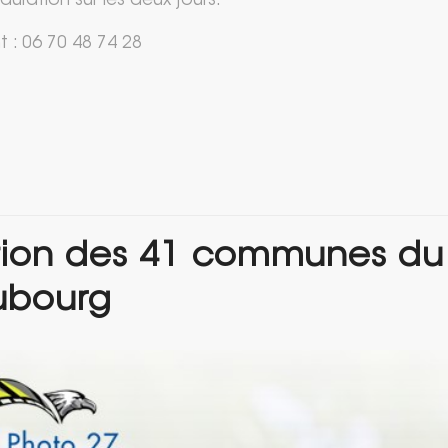
auration sur les deux jours.
 : 06 70 48 74 28
tion des 41 communes du
ubourg