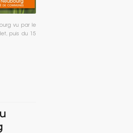
ourg vu par le
let, puis du 15
au
g