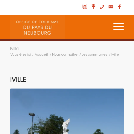
Iville
Vous êtes ici :
Accueil
/
Nous connaitre
/
Les communes
/
Iville
IVILLE