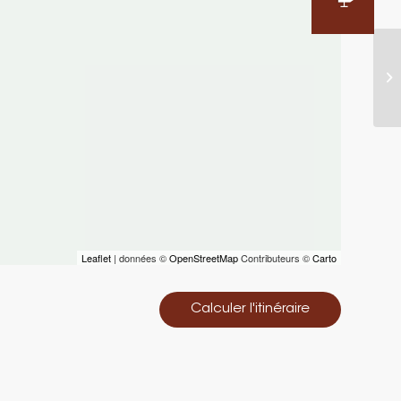
Leaflet
| données ©
OpenStreetMap
Contributeurs ©
Carto
Calculer l'itinéraire