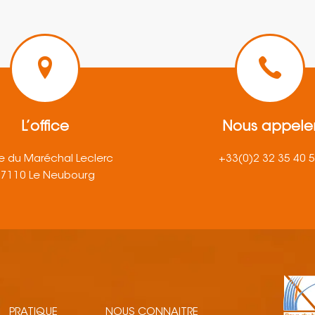
L’office
Nous appele
e du Maréchal Leclerc
+33(0)2 32 35 40 
27110 Le Neubourg
PRATIQUE
NOUS CONNAITRE