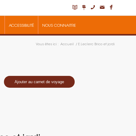
ACCESSIBILITÉ
NOUS CONNAITRE
Vous êtes ici :
Accueil
/
E.Leclerc Brico et jardi
Ajouter au carnet de voyage