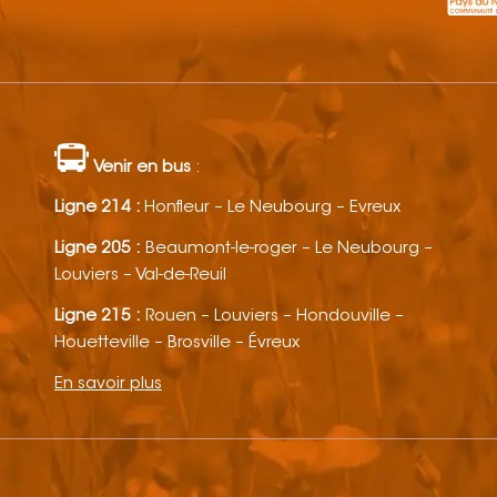
Venir en bus
:
Ligne 214 :
Honfleur – Le Neubourg – Evreux
Ligne 205 :
Beaumont-le-roger – Le Neubourg –
Louviers – Val-de-Reuil
Ligne 215 :
Rouen – Louviers – Hondouville –
Houetteville – Brosville – Évreux
En savoir plus