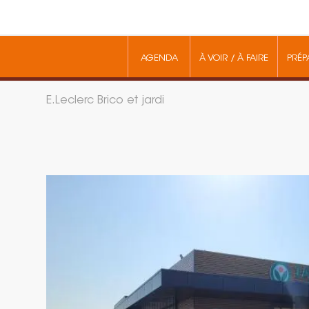
AGENDA
À VOIR / À FAIRE
PRÉP
E.Leclerc Brico et jardi