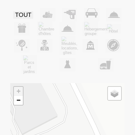
TOUT
+
−