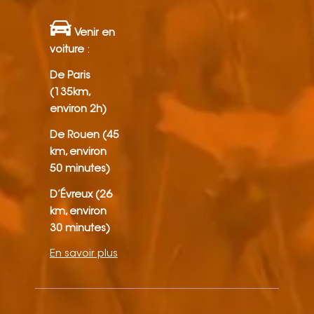
Venir en
voiture
:
De Paris
(135km,
environ 2h)
De Rouen (45
km, environ
50 minutes)
D’Évreux (26
km, environ
30 minutes)
En savoir plus