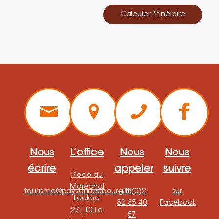
Calculer l'itinéraire
Nous
L’office
Nous
Nous
écrire
appeler
suivre
Place du
Maréchal
tourisme@paysduneubourg.fr
+33(0)2
sur
Leclerc
32 35 40
Facebook
27110 Le
57