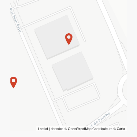
Leaflet
| données ©
OpenStreetMap
Contributeurs ©
Carto